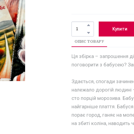
Купити
ОПИС ТОВАРУ
Ця збірка – запрошення ді
поговорити з бабусею? Запр
Здається, спогади зачинені
належало дорогій людині 
сто порцій морозива. Бабус
найгарніше плаття. Бабуся
порає город, ганяє на мопе
на збиті коліна, наводить ч