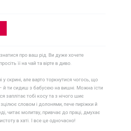
знатися про ваш рід. Ви дуже хочете
осіть її на чай та вірте в диво.
 у скрині, але варто торкнутися чогось, що
– й ти сидиш з бабусею на вишні. Можна їсти
я заплітає тобі косу та з нічого шиє
 зцілює словом і долонями, пече пиріжки й
ді, читає молитву, привчає до праці, дмухає
истоту в хаті. І все це одночасно!