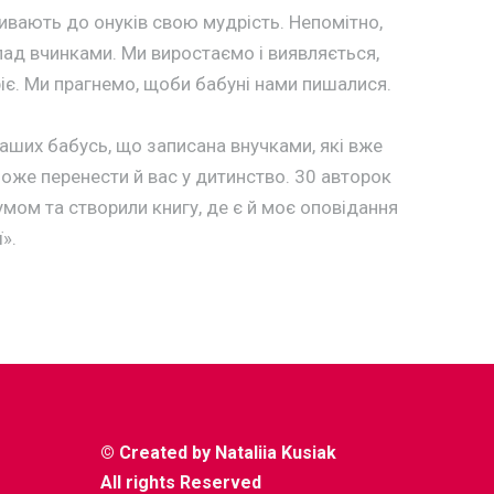
шивають до онуків свою мудрість. Непомітно,
лад вчинками. Ми виростаємо і виявляється,
іє. Ми прагнемо, щоби бабуні нами пишалися.
 наших бабусь, що записана внучками, які вже
зможе перенести й вас у дитинство. 30 авторок
мом та створили книгу, де є й моє оповідання
».
© Created by
Nataliia Kusiak
All rights Reserved