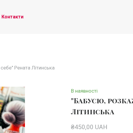
Контакти
 себе" Рената Літинська
В наявності
"Бабусю, розка
Літинська
₴450,00 UAH