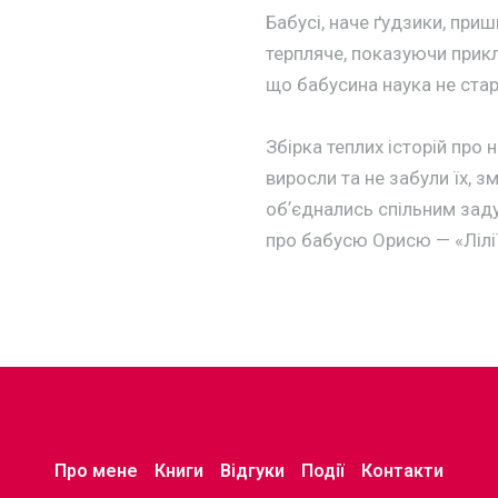
Бабусі, наче ґудзики, при
терпляче, показуючи прик
що бабусина наука не стар
Збірка теплих історій про
виросли та не забули їх, 
обʼєднались спільним заду
про бабусю Орисю — «Лілії
Про мене
Книги
Відгуки
Події
Контакти